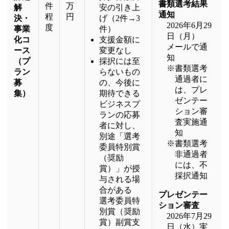
書類選考結果
件
万
解
安の引き上
通知
程
円
決・
げ（2件→3
2026年6月29
度
事業
件）
日（月）
化コ
支援金額に
メールで通
ース
変更なし
知
（プ
採択には至
※書類選考
ラン
らないもの
通過者に
募
の、今後に
は、プレ
集）
期待できる
ゼンテー
ビジネスプ
ション審
ランの応募
査実施通
者に対し、
知
別途「選考
※書類選考
委員特別賞
非通過者
（奨励
には、不
賞）」が授
採択通知
与される場
合がある
プレゼンテー
選考委員特
ション審査
別賞（奨励
2026年7月29
賞）副賞支
日（水）実