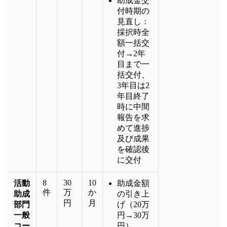
助成金交
付時期の
見直し：
採択時全
額一括交
付→2年
目まで一
括交付、
3年目は2
年目終了
時に中間
報告を求
めて進捗
及び成果
を確認後
に交付
8
30
10
活動
助成金額
件
万
か
助成
の引き上
円
月
部門
げ（20万
一般
円→30万
コー
円）