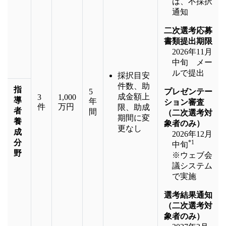
は、不採択
通知
二次選考応募
書類提出期限
2026年11月
中旬 メー
ルで提出
採択目安
件数、助
指
5
プレゼンテー
成金額上
3
1,000
導
年
ション審査
件
万円
限、助成
者
間
（二次選考対
期間に変
養
象者のみ）
更なし
成
2026年12月
分
*1
中旬
野
※ウェブ会
議システム
で実施
選考結果通知
（二次選考対
象者のみ）