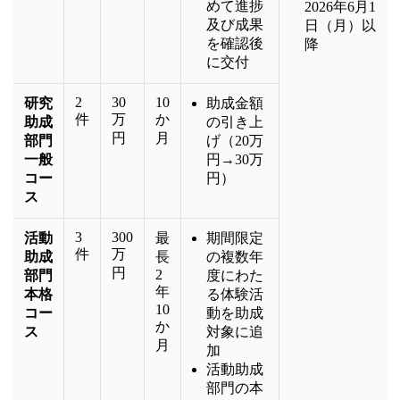
めて進捗
2026年6月1
及び成果
日（月）以
を確認後
降
に交付
2
30
10
研究
助成金額
件
万
か
助成
の引き上
円
月
部門
げ（20万
一般
円→30万
コー
円）
ス
3
300
活動
最
期間限定
件
万
助成
長
の複数年
円
2
部門
度にわた
年
本格
る体験活
10
コー
動を助成
か
ス
対象に追
月
加
活動助成
部門の本