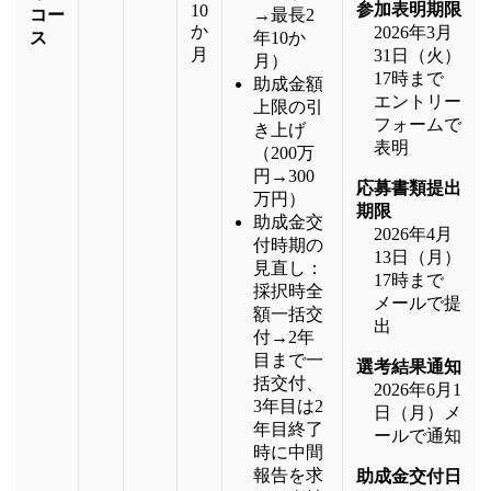
参加表明期限
10
コー
→最長2
か
2026年3月
ス
年10か
月
31日（火）
月）
17時まで
助成金額
エントリー
上限の引
フォームで
き上げ
表明
（200万
円→300
応募書類提出
万円）
期限
助成金交
2026年4月
付時期の
13日（月）
見直し：
17時まで
採択時全
メールで提
額一括交
出
付→2年
目まで一
選考結果通知
括交付、
2026年6月1
3年目は2
日（月）メ
年目終了
ールで通知
時に中間
報告を求
助成金交付日