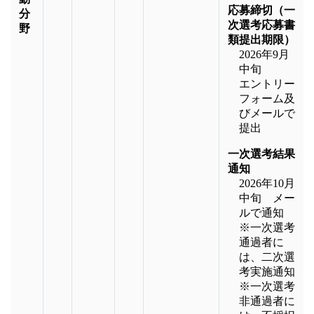
応募締切（一
分
次選考応募書
野
類提出期限）
2026年9月
中旬
エントリー
フォーム及
びメールで
提出
一次選考結果
通知
2026年10月
中旬 メー
ルで通知
※一次選考
通過者に
は、二次選
考実施通知
※一次選考
非通過者に