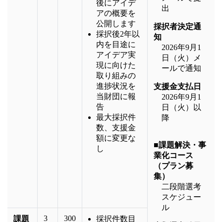
後にアイデ
出
アの概要を
公開します
採択者決定通
採択後2年以
知
内を目途に
2026年9月1
アイデア実
日（火）メ
現に向けた
ールで通知
取り組みの
進捗状況を
支援金支払日
当財団に報
2026年9月1
告
日（火）以
最大採択件
降
数、支援金
額に変更な
■課題解決・事
し
業化コース
（プラン募
集）
二段階選考
スケジュー
ル
3
300
課題
採択件数目