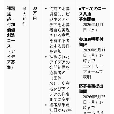
30
課題
最
従前の応募
■すべてのコー
万
提
大
資格に、ビ
ス共通
円
10
起・
ジネスアイ
募集開始
件
付加
デアを応募
2026年4月1
価値
者自ら実現
日（水）
創造
させる意思
参加表明受付
コー
を有する者
期限
ス
とする要件
2026年5月11
（ア
を追加
日（月）17
イデ
採択された
時まで
ア募
アイデアの
エントリー
集）
公開範囲を
フォームで
応募者名
表明
（団体
名）、所在
応募書類提出
地及びアイ
期間
デアの件名
2026年5月25
までに変更
日（月）17
選考結果通
時まで
知日から2年
メールで提