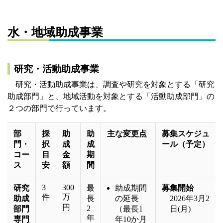
水・地域助成事業
研究・活動助成事業
研究・活動助成事業は、調査や研究を対象とする「研究
助成部門」と、地域活動を対象とする「活動助成部門」の
２つの部門で行っています。
部
採
助
助
主な変更点
募集スケジュ
門・
択
成
成
ール（予定）
コー
目
金
期
ス
安
額
間
3
300
研究
最
助成期間
募集開始
件
万
助成
長
の延長
2026年3月2
円
2
部門
（最長1
日(月)
年
専門
年10か月