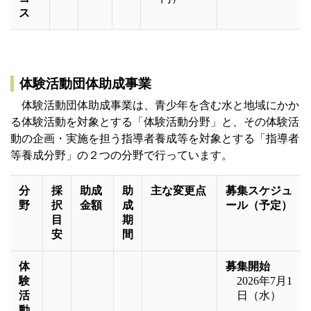
ス
体験活動団体助成事業
体験活動団体助成事業は、青少年を含む水と地域にかか
る体験活動を対象とする「体験活動分野」と、その体験活
動の企画・実施を担う指導者養成等を対象とする「指導者
等養成分野」の２つの分野で行っています。
分
採
助成
助
主な変更点
募集スケジュ
野
択
金額
成
ール（予定）
目
期
安
間
体
募集開始
験
2026年7月1
活
日（水）
動